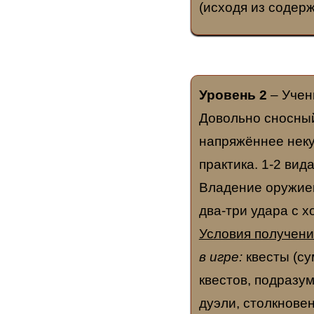
(исходя из содер
Уровень 2
– Учен
Довольно сносный
напряжённее неку
практика. 1-2 вид
Владение оружием
два-три удара с 
Условия получени
в игре:
квесты (су
квестов, подразу
дуэли, столкнове