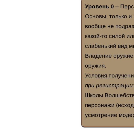
Уровень 0
– Перс
Основы, только и 
вообще не подра
какой-то силой и
слабенький вид м
Владение оружием
оружия.
Условия получени
при регистрации
Школы Волшебства
персонажи (исход
усмотрение модер