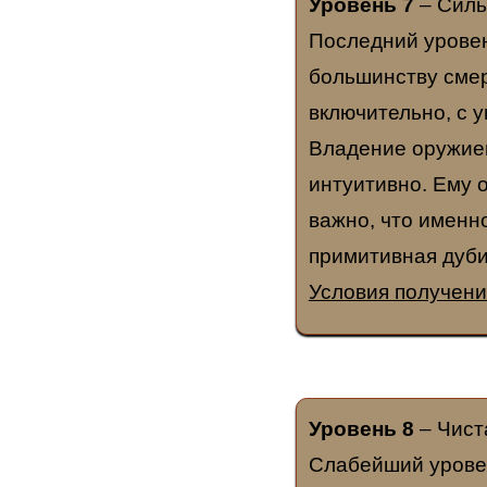
Уровень 7
– Сил
Последний уровен
большинству смер
включительно, с 
Владение оружием
интуитивно. Ему 
важно, что именно 
примитивная дуби
Условия получени
Уровень 8
– Чист
Слабейший урове