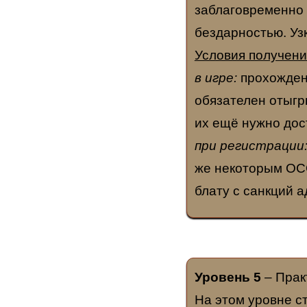
заблаговременно 
бездарностью. Уз
Условия получени
в игре:
прохождени
обязателен отыгр
их ещё нужно дост
при регистрации
же некоторым ОС
блату с санкций 
Уровень 5
– Прак
На этом уровне с