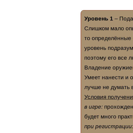
Уровень 1
– Пода
Слишком мало опыт
то определённые с
уровень подразум
поэтому его все л
Владение оружием
Умеет нанести и 
лучше не думать 
Условия получени
в игре:
прохождени
будет много практ
при регистрации