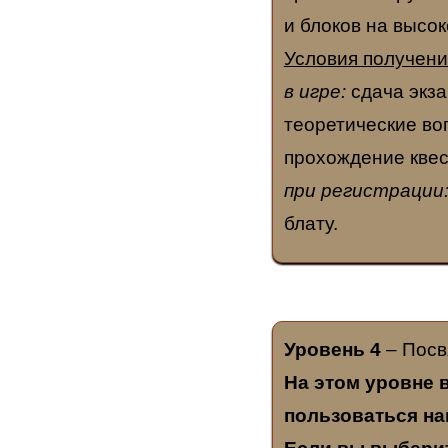
и блоков на высок
Условия получени
в игре:
сдача экза
теоретические во
прохождение квест
при регистрации
блату.
Уровень 4
– Пос
На этом уровне 
пользоваться на