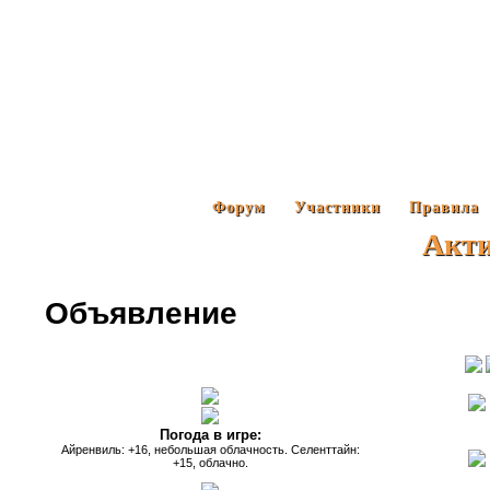
Форум
Участники
Правила
Акт
Объявление
Погода в игре:
Айренвиль: +16, небольшая облачность. Селенттайн:
+15, облачно.