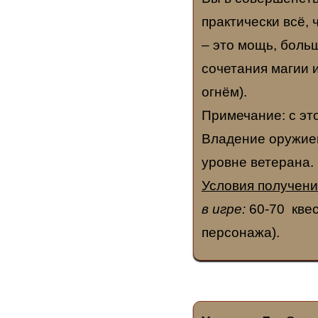
практически всё, 
– это мощь, боль
сочетания магии и
огнём).
Примечание: с это
Владение оружием
уровне ветерана.
Условия получени
в игре:
60-70 квес
персонажа).