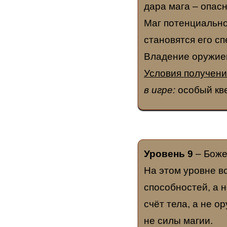
дара мага – опас
Маг потенциально 
становятся его с
Владение оружием
Условия получени
в игре:
особый кве
Уровень 9
– Боже
На этом уровне в
способностей, а 
счёт тела, а не о
не силы магии.