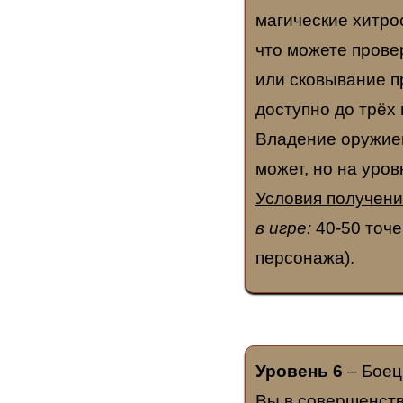
магические хитро
что можете прове
или сковывание п
доступно до трёх
Владение оружие
может, но на уров
Условия получени
в игре:
40-50 точе
персонажа).
Уровень 6
– Боец
Вы в совершенств