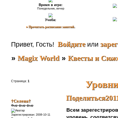
Время в игре:
Понедельник, вечер
Учеба:
● Прочитать расписание занятий.
.
Войдите
заре
Привет, Гость!
или
»
Magix World
»
Квесты и Сюж
Уровни
Страница:
1
Поделиться
201
†Селена†
Фыр-фыр-фыр
Всем зарегестриро
Зарегистрирован
: 2008-10-11
уровень, соответс