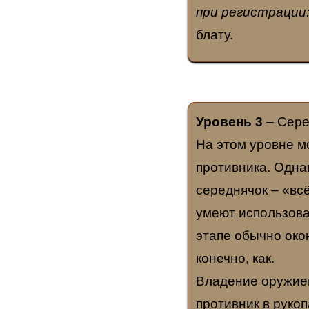
при регистрации
блату.
Уровень 3
– Сере
На этом уровне м
противника. Однак
середнячок – «вс
умеют использова
этапе обычно окон
конечно, как.
Владение оружием
противник в руко