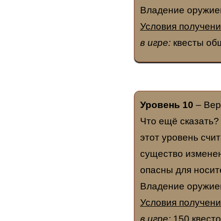
Владение оружием
Условия получени
в игре:
квесты общ
Уровень 10
– Вер
Что ещё сказать?
этот уровень счи
существо изменен
опасны для носит
Владение оружием
Условия получени
в игре:
150 квесто