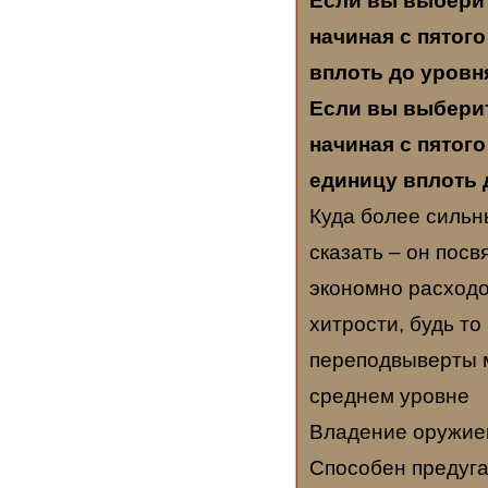
Если вы выберит
начиная с пятог
вплоть до уровн
Если вы выберит
начиная с пятог
единицу вплоть д
Куда более сильн
сказать – он пос
экономно расходо
хитрости, будь т
переподвыверты м
среднем уровне
Владение оружием
Способен предуга