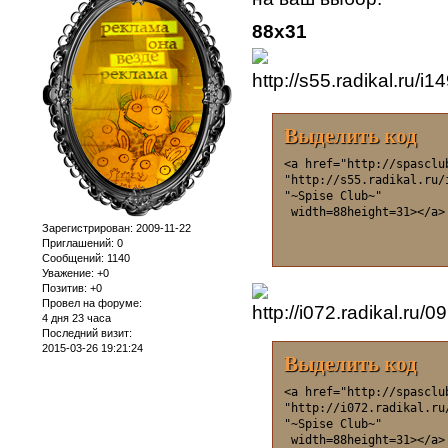
88х31
Выделить код
<a href="http://spasclu
"http://s55.radikal.ru/
"~Spise Club~"

 width=88height=31></a>
Зарегистрирован
: 2009-11-22
Приглашений:
0
Сообщений:
1140
Уважение:
+0
Позитив:
+0
Провел на форуме:
4 дня 23 часа
Последний визит:
2015-03-26 19:21:24
Выделить код
<a href="http://spasclu
"http://i072.radikal.ru
"~Spise Club~"

 width=88height=31></a>