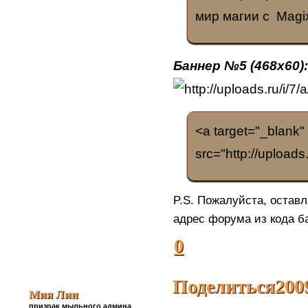
мир магии с Magix
Баннер №5 (468x60)
<a target="_blank" 
src="http://uploads
P.S. Пожалуйста, остав
адрес форума из кода б
0
Поделиться
200
Мия Лин
призрак мыльного админа