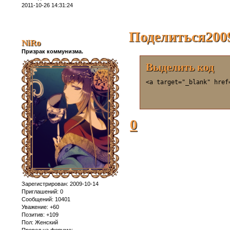
2011-10-26 14:31:24
Поделиться
200
NiRo
Призрак коммунизма.
Выделить код
<a target="_blank" href
0
Зарегистрирован
: 2009-10-14
Приглашений:
0
Сообщений:
10401
Уважение:
+60
Позитив:
+109
Пол:
Женский
Провел на форуме: