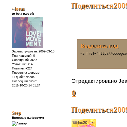
Поделиться
200
~lotus
to be a part of:
Выделить код
Зарегистрирован
: 2009-03-15
<a href="http://codegea
Приглашений:
0
Сообщений:
3687
Уважение:
+146
Позитив:
+224
Провел на форуме:
11 дней 6 часов
Отредактировано Jean
Последний визит:
2011-10-26 14:31:24
0
Поделиться
200
Step
Впервые на форуме