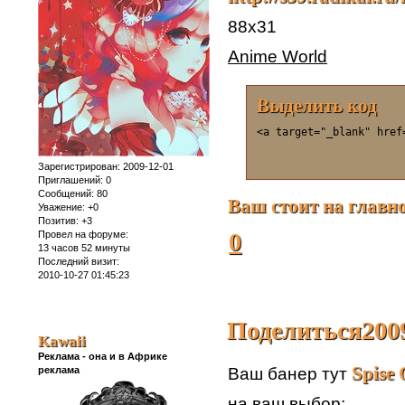
88х31
Anime World
Выделить код
<a target="_blank" href
Зарегистрирован
: 2009-12-01
Приглашений:
0
Сообщений:
80
Ваш стоит на главн
Уважение:
+0
Позитив:
+3
0
Провел на форуме:
13 часов 52 минуты
Последний визит:
2010-10-27 01:45:23
Поделиться
200
Kawaii
Реклама - она и в Африке
Spise
реклама
Ваш банер тут
на ваш выбор: