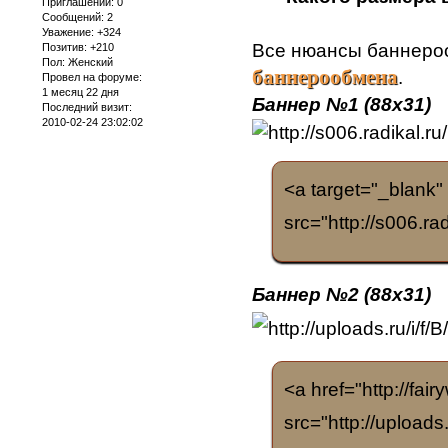
Приглашений:
0
Сообщений:
2
Уважение:
+324
Все нюансы баннеро
Позитив:
+210
Пол:
Женский
баннерообмена
.
Провел на форуме:
1 месяц 22 дня
Баннер №1 (88х31)
Последний визит:
2010-02-24 23:02:02
<a target="_blank" 
src="http://s006.r
Баннер №2 (88х31)
<a href="http://fai
src="http://uploads.