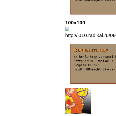
 width=88height=31></a>
100x100
Выделить код
<a href="http://spasclu
"http://i010.radikal.ru
"~Spise Club~"

 width=88height=31></a>