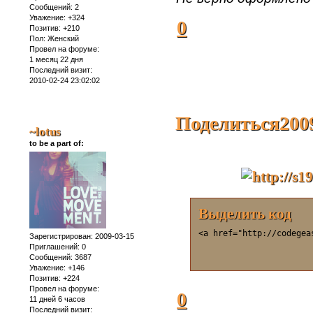
Сообщений:
2
Уважение:
+324
0
Позитив:
+210
Пол:
Женский
Провел на форуме:
1 месяц 22 дня
Последний визит:
2010-02-24 23:02:02
Поделиться
200
~lotus
to be a part of:
Выделить код
<a href="http://codegea
Зарегистрирован
: 2009-03-15
Приглашений:
0
Сообщений:
3687
Уважение:
+146
Позитив:
+224
Провел на форуме:
0
11 дней 6 часов
Последний визит: