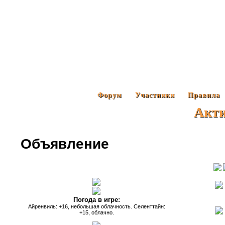
Форум
Участники
Правила
Акт
Объявление
Погода в игре:
Айренвиль: +16, небольшая облачность. Селенттайн:
+15, облачно.