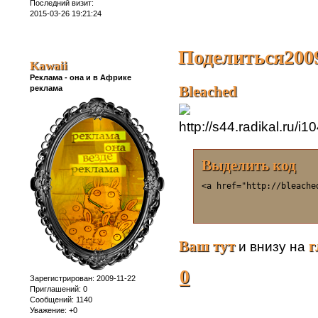
Последний визит:
2015-03-26 19:21:24
Поделиться
200
Kawaii
Реклама - она и в Африке
Bleached
реклама
Выделить код
<a href="http://bleache
Ваш тут
г
и внизу на
0
Зарегистрирован
: 2009-11-22
Приглашений:
0
Сообщений:
1140
Уважение:
+0