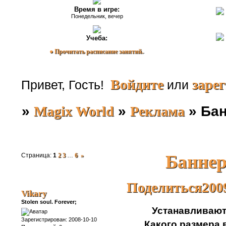
Время в игре:
Понедельник, вечер
Учеба:
● Прочитать расписание занятий.
.
Войдите
заре
Привет, Гость!
или
»
Magix World
»
Реклама
»
Бан
Баннер
Страница:
1
2
3
…
6
»
Поделиться
200
Vikary
Stolen soul. Forever;
Устанавливают
Зарегистрирован
: 2008-10-10
Какого размера 