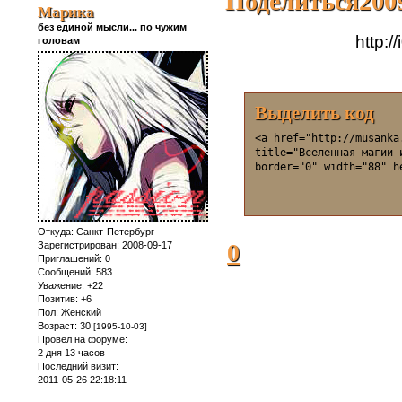
Поделиться
200
Марика
без единой мысли... по чужим
http:/
головам
Выделить код
<a href="http://musanka
title="Вселенная магии 
border="0" width="88" h
Откуда:
Санкт-Петербург
0
Зарегистрирован
: 2008-09-17
Приглашений:
0
Сообщений:
583
Уважение:
+22
Позитив:
+6
Пол:
Женский
Возраст:
30
[1995-10-03]
Провел на форуме:
2 дня 13 часов
Последний визит:
2011-05-26 22:18:11