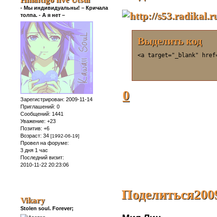
- Мы индивидуальны! – Кричала
толпа. - А я нет –
Выделить код
<a target="_blank" href
0
Зарегистрирован
: 2009-11-14
Приглашений:
0
Сообщений:
1441
Уважение:
+23
Позитив:
+6
Возраст:
34
[1992-06-19]
Провел на форуме:
3 дня 1 час
Последний визит:
2010-11-22 20:23:06
Поделиться
200
Vikary
Stolen soul. Forever;