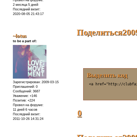
2 месяца 5 дней
Последний визит:
2020-08-05 21:43:17
Поделиться
200
~lotus
to be a part of:
Выделить код
Зарегистрирован
: 2009-03-15
 <a href="http://clubfa
Приглашений:
0
Сообщений:
3687
Уважение:
+146
Позитив:
+224
Провел на форуме:
11 дней 6 часов
0
Последний визит:
2011-10-26 14:31:24