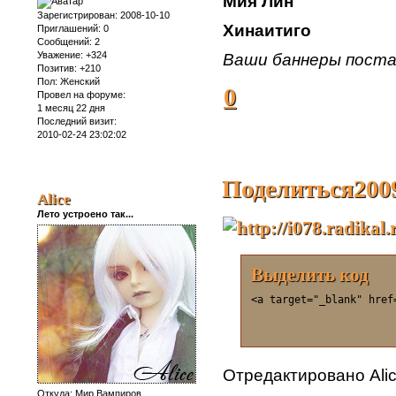
Мия Лин
Зарегистрирован
: 2008-10-10
Хинаитиго
Приглашений:
0
Сообщений:
2
Уважение:
+324
Ваши баннеры пост
Позитив:
+210
Пол:
Женский
0
Провел на форуме:
1 месяц 22 дня
Последний визит:
2010-02-24 23:02:02
Поделиться
200
Alice
Лето устроено так...
Выделить код
<a target="_blank" href
Отредактировано Alic
Откуда:
Мир Вампиров