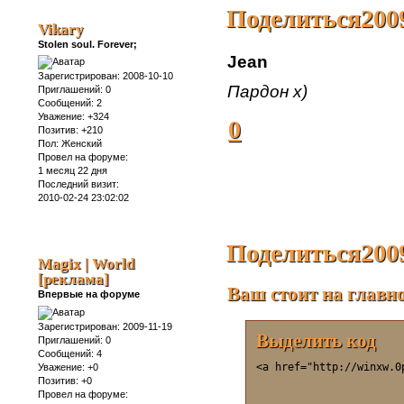
Поделиться
200
Vikary
Stolen soul. Forever;
Jean
Зарегистрирован
: 2008-10-10
Пардон х)
Приглашений:
0
Сообщений:
2
Уважение:
+324
0
Позитив:
+210
Пол:
Женский
Провел на форуме:
1 месяц 22 дня
Последний визит:
2010-02-24 23:02:02
Поделиться
200
Magix | World
[реклама]
Ваш стоит на главн
Впервые на форуме
Зарегистрирован
: 2009-11-19
Выделить код
Приглашений:
0
Сообщений:
4
<a href="http://winxw.0
Уважение:
+0
Позитив:
+0
Провел на форуме: