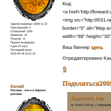
Код:
<a href='http://forward
<img src="http://i031.
Зарегистрирован
: 2009-11-22
border="0" alt="Мир 
Приглашений:
0
Сообщений:
1140
Уважение:
+0
width="88" height="30
Позитив:
+0
Провел на форуме:
здесь
4 дня 23 часа
Ваш баннер
Последний визит:
2015-03-26 19:21:24
Отредактировано Kawa
0
Поделиться
200
Kawaii
Реклама - она и в Африке
реклама
Выделить код
<a href="http://thenewm