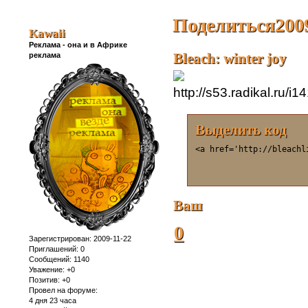
Поделиться
200
Kawaii
Реклама - она и в Африке
Bleach: winter joy
реклама
Выделить код
<a href='http://bleachl
Ваш
0
Зарегистрирован
: 2009-11-22
Приглашений:
0
Сообщений:
1140
Уважение:
+0
Позитив:
+0
Провел на форуме:
4 дня 23 часа