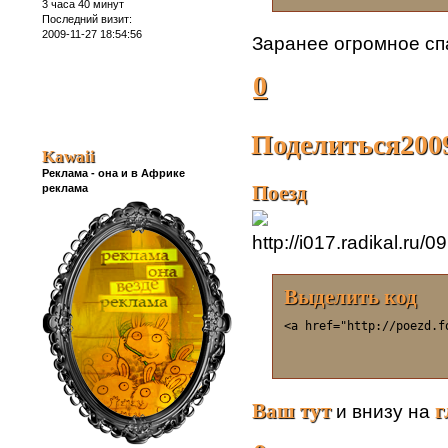
3 часа 40 минут
Последний визит:
2009-11-27 18:54:56
Заранее огромное сп
0
Поделиться
200
Kawaii
Реклама - она и в Африке
Поезд
реклама
Выделить код
<a href="http://poezd.f
Ваш тут
г
и внизу на