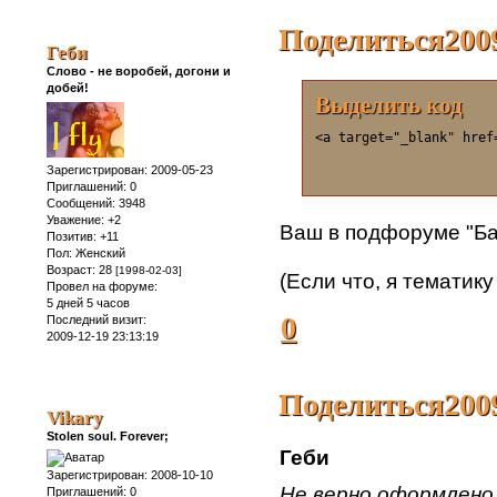
Поделиться
200
Геби
Слово - не воробей, догони и
добей!
Выделить код
<a target="_blank" href
Зарегистрирован
: 2009-05-23
Приглашений:
0
Сообщений:
3948
Уважение:
+2
Ваш в подфоруме "Ба
Позитив:
+11
Пол:
Женский
Возраст:
28
[1998-02-03]
(Если что, я тематик
Провел на форуме:
5 дней 5 часов
0
Последний визит:
2009-12-19 23:13:19
Поделиться
200
Vikary
Stolen soul. Forever;
Геби
Зарегистрирован
: 2008-10-10
Не верно оформлено 
Приглашений:
0