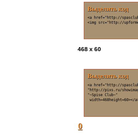
Выделить код
<a href="http://spasclu
<img src="http://upform
468 x 60
Выделить код
<a href="http://spasclu
"http://pixs.ru/showima
"~Spise Club~"

 width=468height=60></a
0