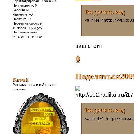
Зарегистрирован
: 2009-06-03
Приглашений:
0
Сообщений:
1
Выделить код
Уважение:
+0
Позитив:
+0
<a href="http://winxclu
Провел на форуме:
10 часов 41 минуту
Последний визит:
2016-01-21 19:24:04
ваш стоит
0
Поделиться
200
Kawaii
Реклама - она и в Африке
реклама
Выделить код
<a href=" http://unreal