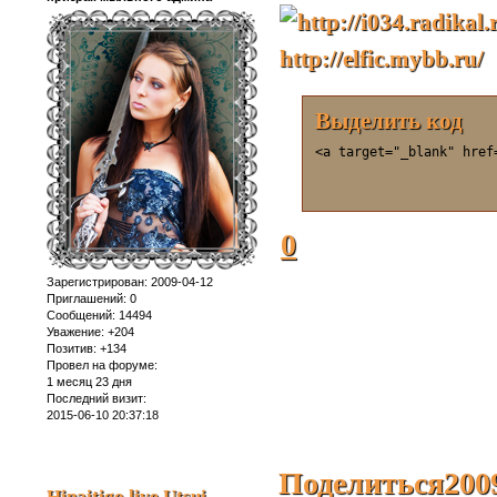
http://elfic.mybb.ru/
Выделить код
<a target="_blank" href
0
Зарегистрирован
: 2009-04-12
Приглашений:
0
Сообщений:
14494
Уважение:
+204
Позитив:
+134
Провел на форуме:
1 месяц 23 дня
Последний визит:
2015-06-10 20:37:18
Поделиться
200
Hinaitigo live Utsui