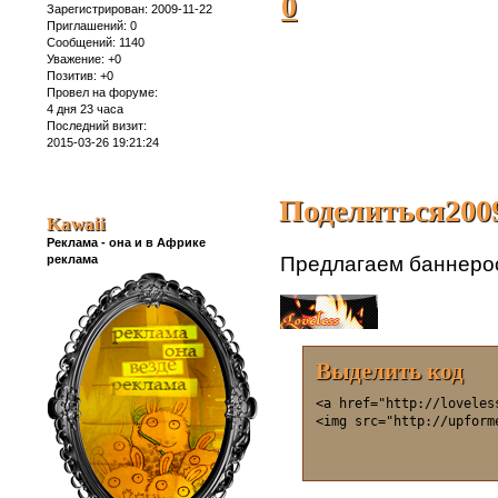
0
Зарегистрирован
: 2009-11-22
Приглашений:
0
Сообщений:
1140
Уважение:
+0
Позитив:
+0
Провел на форуме:
4 дня 23 часа
Последний визит:
2015-03-26 19:21:24
Поделиться
200
Kawaii
Реклама - она и в Африке
реклама
Предлагаем баннеро
Выделить код
<a href="http://loveles
<img src="http://upform